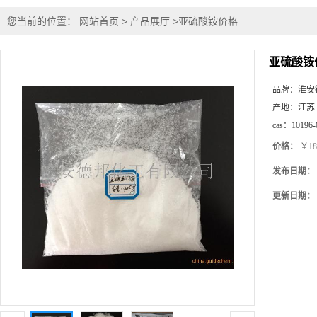
您当前的位置：
网站首页
>
产品展厅
>
亚硫酸铵价格
亚硫酸铵
品牌：
淮安
产地：
江苏
cas：
10196-
价格：
￥18
发布日期：
更新日期：